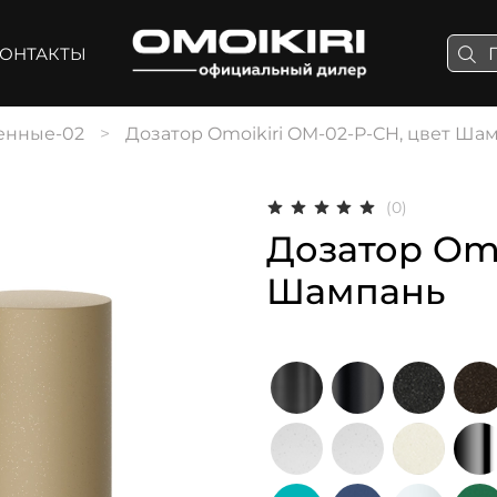
ОНТАКТЫ
енные-02
Дозатор Omoikiri OM-02-P-CH, цвет Ша
(0)
Дозатор Omo
Шампань