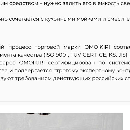
м средством – нужно залить его в емкость све
ьно сочетается с кухонными мойками и смесит
й процесс торговой марки OMOIKIRI соотве
та качества (ISO 9001, TÜV CERT, CE, KS, JIS);
варов OMOIKIRI сертифицирован по системе
ва и подвергается строгому экспертному конт
вуют требованиям действующих российских ст