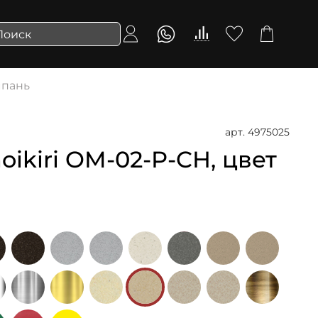
мпань
арт.
4975025
ikiri OM-02-P-CH, цвет