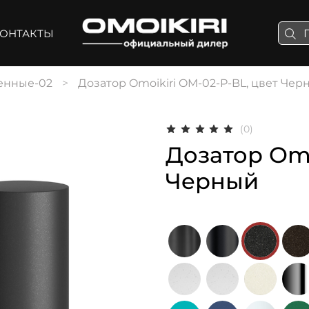
ОНТАКТЫ
енные-02
Дозатор Omoikiri OM-02-P-BL, цвет Чер
(0)
Дозатор Omo
Черный