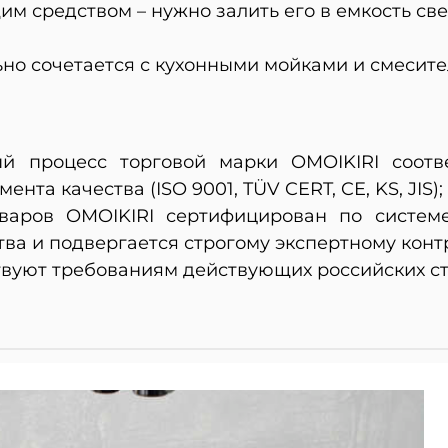
м средством – нужно залить его в емкость све
ьно сочетается с кухонными мойками и смесит
й процесс торговой марки OMOIKIRI соотве
та качества (ISO 9001, TÜV CERT, CE, KS, JIS);
варов OMOIKIRI сертифицирован по системе
ва и подвергается строгому экспертному конт
вуют требованиям действующих российских ст