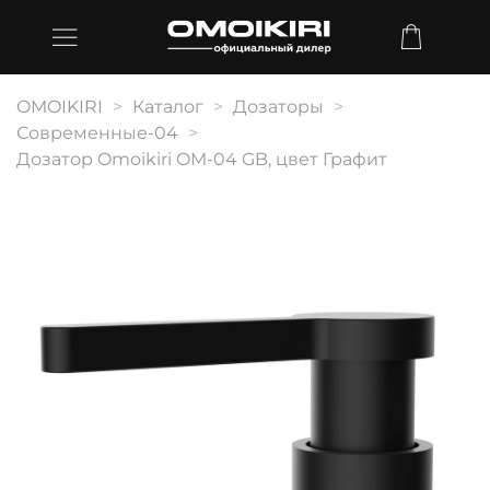
OMOIKIRI
Каталог
Дозаторы
Современные-04
Дозатор Omoikiri OM-04 GB, цвет Графит