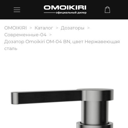
OMOIKIRI
Каталог
Дозаторы
Современные-04
Дозатор Omoikiri OM-04 BN, цвет Нержавеющая
сталь