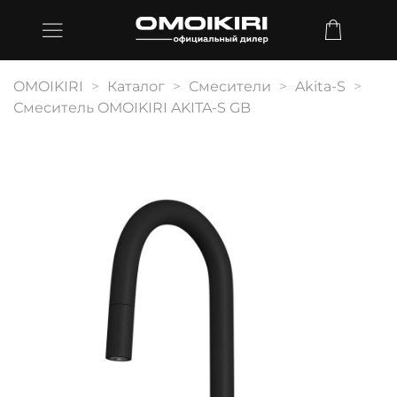
OMOIKIRI
Каталог
Смесители
Akita-S
Смеситель OMOIKIRI AKITA-S GB