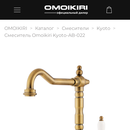
OMOIKIRI
Каталог
Смесители
Kyoto
Смеситель Omoikiri Kyoto-AB-022