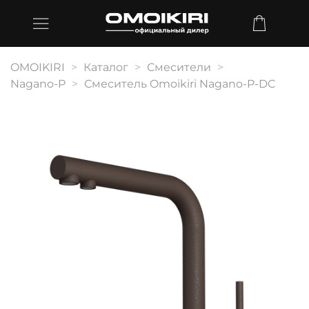
OMOIKIRI
Каталог
Смесители
Nagano-P
Смеситель Omoikiri Nagano-P-DC