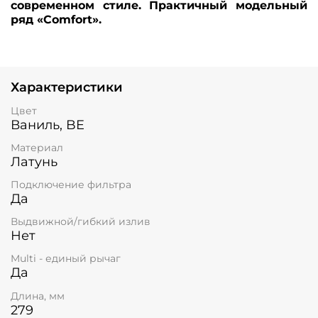
современном стиле. Практичный модельный
ряд «Comfort».
Характеристики
Цвет
Ваниль, BE
Материал
Латунь
Подключение фильтра
Да
Выдвижной/гибкий излив
Нет
Multi - единый рычаг
Да
Длина, мм
279