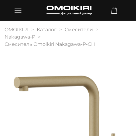
OMOIKIRI
Каталог
Смесители
Nakagawa-P
Смеситель Omoikiri Nakagawa-P-CH