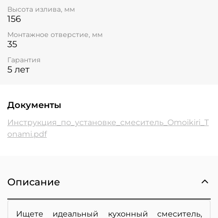
Высота излива, мм
156
Монтажное отверстие, мм
35
Гарантия
5 лет
Документы
Инструкция_по_установке_смеситель_Omoikiri_T
onami.pdf
Описание
Ищете идеальный кухонный смеситель,