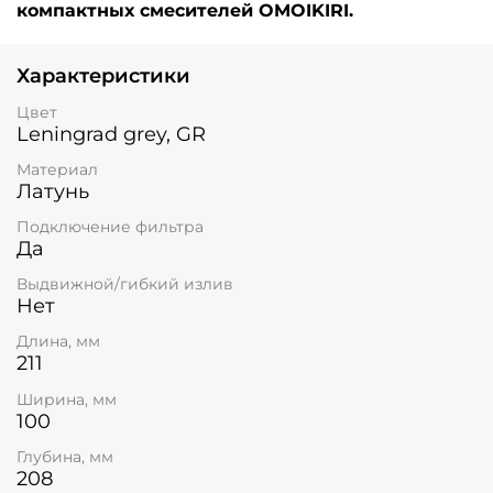
компактных смесителей OMOIKIRI.
Характеристики
Цвет
Leningrad grey, GR
Материал
Латунь
Подключение фильтра
Да
Выдвижной/гибкий излив
Нет
Длина, мм
211
Ширина, мм
100
Глубина, мм
208