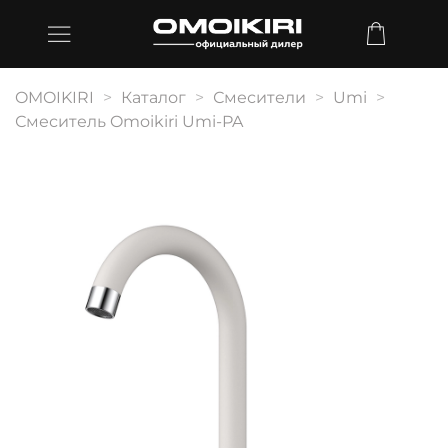
OMOIKIRI
Каталог
Смесители
Umi
Смеситель Omoikiri Umi-PA