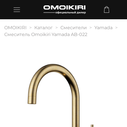
OMOIKIRI
Каталог
Смесители
Yamada
Смеситель Omoikiri Yamada AB-022