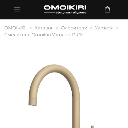
OMOIKIRI
Каталог
Смесители
Yamada
Смеситель Omoikiri Yamada-P-CH