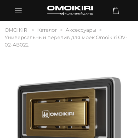
OMOIKIRI
Каталог
Аксессуары
Универсальный перелив для моек Omoikiri OV-
02-AB022