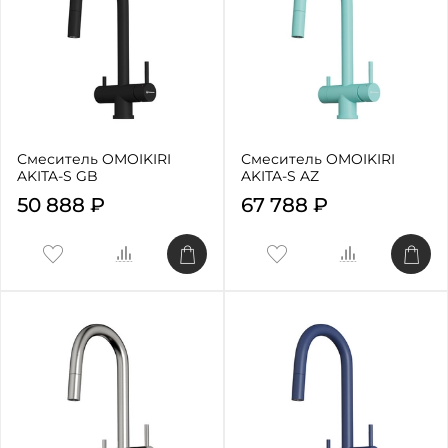
Смеситель OMOIKIRI
Смеситель OMOIKIRI
AKITA-S GB
AKITA-S AZ
50 888 ₽
67 788 ₽