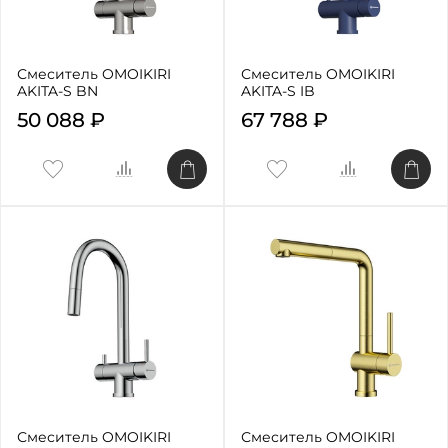
Смеситель OMOIKIRI
Смеситель OMOIKIRI
AKITA-S BN
AKITA-S IB
50 088 ₽
67 788 ₽
Смеситель OMOIKIRI
Смеситель OMOIKIRI