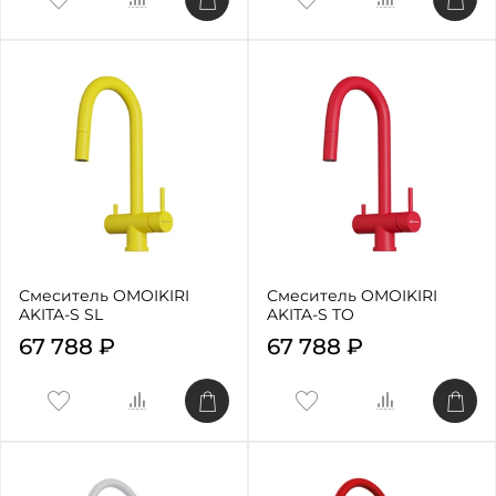
Смеситель OMOIKIRI
Смеситель OMOIKIRI
AKITA-S SL
AKITA-S TO
67 788 ₽
67 788 ₽