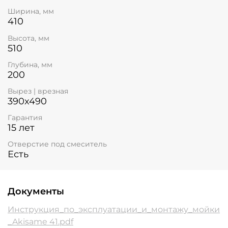
Ширина, мм
410
Высота, мм
510
Глубина, мм
200
Вырез | врезная
390x490
Гарантия
15 лет
Отверстие под смеситель
Есть
Документы
Инструкция_по_эксплуатации_и_монтажу_мойки
_Akisame 41.pdf