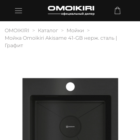
OMOIKIRI
Каталог
Мойки
Мойка Omoikiri Akisame 41-GB нерж. сталь |
Графит