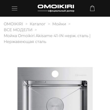
OMOIKIRI
Каталог
Мойки
ВСЕ МОДЕЛИ
Мойка Omoikiri Akisame 41-IN нерж. сталь |
Нержавеющая сталь