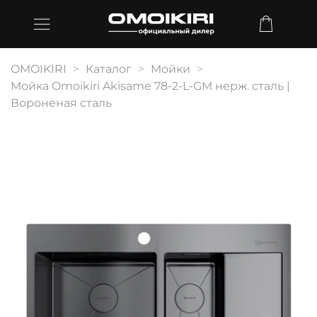
OMOIKIRI
Каталог
Мойки
Мойка Omoikiri Akisame 78-2-L-GM нерж. сталь |
Вороненая сталь