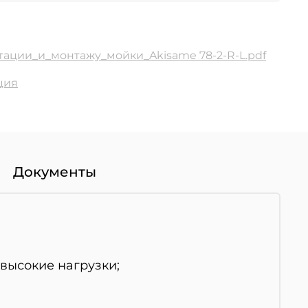
ации_и_монтажу_мойки_Akisame 78-2-R-L.pdf
ция
Документы
высокие нагрузки;