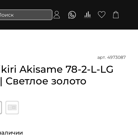
арт.
4973087
iri Akisame 78-2-L-LG
 | Светлое золото
наличии