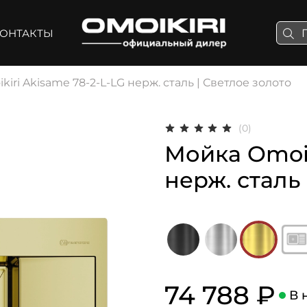
ОНТАКТЫ
iri Akisame 78-2-L-LG нерж. сталь | Светлое золото
(0)
Мойка Omoik
нерж. сталь
74 788 ₽
В 