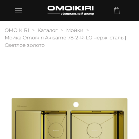
OMOIKIRI
Каталог
Мойки
Мойка Omoikiri Akisame 78-2-R-LG нерж. сталь |
Светлое золото