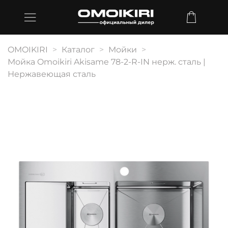
OMOIKIRI
Каталог
Мойки
Мойка Omoikiri Akisame 78-2-R-IN нерж. сталь |
Нержавеющая сталь