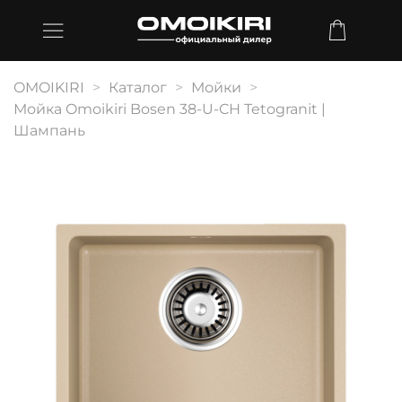
OMOIKIRI
Каталог
Мойки
Мойка Omoikiri Bosen 38-U-CH Tetogranit |
Шампань