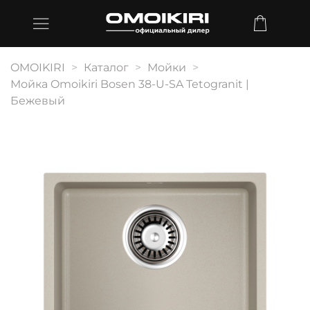
OMOIKIRI
Каталог
Мойки
Мойка Omoikiri Bosen 38-U-SA Tetogranit |
Бежевый