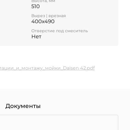
Высота, мм
510
Вырез | врезная
400x490
Отверстие под смеситель
Нет
тации_и_монтажу_мойки_Daisen 42.pdf
Документы