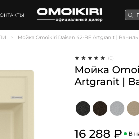
ОНТАКТЫ
ЛИ
Мойка Omoikiri Daisen 42-BE Artgranit | Ваниль
(0)
Мойка Omoik
Artgranit | 
16 288 ₽
В н