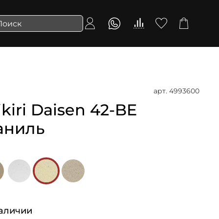
арт.
4993600
iri Daisen 42-BE
Ваниль
аличии