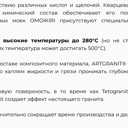
йствию различных кислот и щелочей. Кварцев
 химический состав обеспечивает его п
тных моек OMOIKIRI присутствуют специал
 высокие температуры до 280°С
(но не с
их температура может достигать 500°С).
составе композитного материала, ARTGRANIT® 
ю каплям жидкости и грязи проникать глубоко
ую поверхность, в то время как Tetogranit 
it создает эффект настоящего гранита.
ачительно сокращает время производства и д