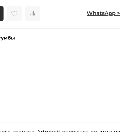
WhatsApp >
тумбы
ого гранита Artgranit являются одними из