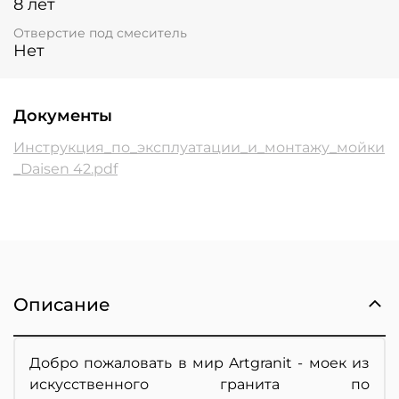
8 лет
Отверстие под смеситель
Нет
Документы
Инструкция_по_эксплуатации_и_монтажу_мойки
_Daisen 42.pdf
Описание
Добро пожаловать в мир Artgranit - моек из
искусственного гранита по