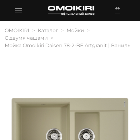
OMOIKIRI
Каталог
Мойки
С двумя чашами
Мойка Omoikiri Daisen 78-2-BE Artgranit | Ваниль