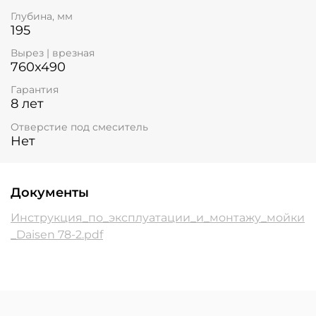
Глубина, мм
195
Вырез | врезная
760x490
Гарантия
8 лет
Отверстие под смеситель
Нет
Документы
Инструкция_по_эксплуатации_и_монтажу_мойки
_Daisen 78-2.pdf