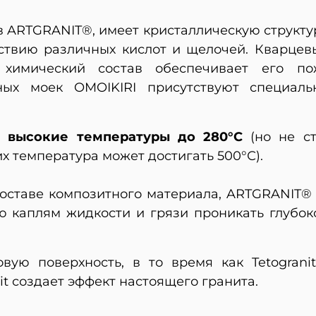
в ARTGRANIT®, имеет кристаллическую структу
йствию различных кислот и щелочей. Кварцев
 химический состав обеспечивает его п
тных моек OMOIKIRI присутствуют специал
 высокие температуры до 280°С
(но не с
их температура может достигать 500°С).
составе композитного материала, ARTGRANIT® 
ю каплям жидкости и грязи проникать глубоко
ую поверхность, в то время как Tetogranit 
it создает эффект настоящего гранита.