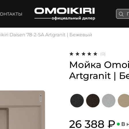
ОНТАКТЫ
iri Daisen 78-2-SA Artgranit | Бежевый
(0)
Мойка Omoik
Artgranit |
26 388 ₽
В 