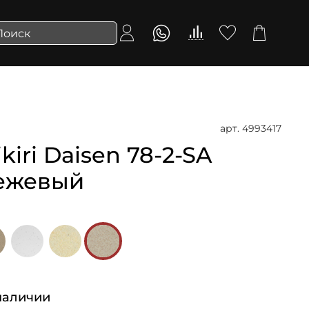
арт.
4993417
iri Daisen 78-2-SA
 Бежевый
наличии