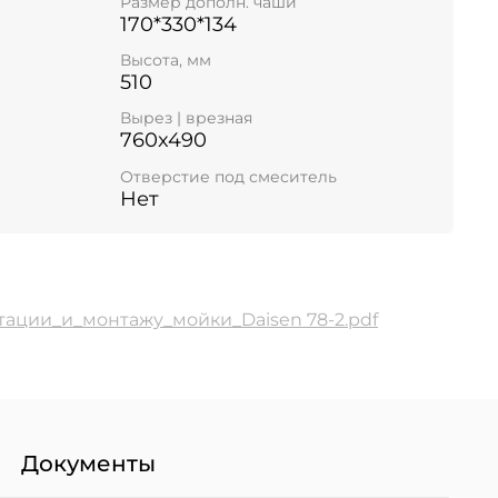
Размер дополн. чаши
170*330*134
Высота, мм
510
Вырез | врезная
760x490
Отверстие под смеситель
Нет
ации_и_монтажу_мойки_Daisen 78-2.pdf
Документы