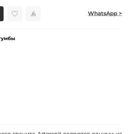
WhatsApp >
тумбы
ого гранита Artgranit являются одними из