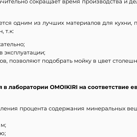
ачительно сокращает время производства и д
ется одним из лучших материалов для кухни, 
 т.к:
ательно;
в эксплуатации;
ов, позволяют подобрать мойку в цвет столеш
 в лаборатории OMOIKIRI на соответствие е
еления процента содержания минеральных вещ
м;
ю;