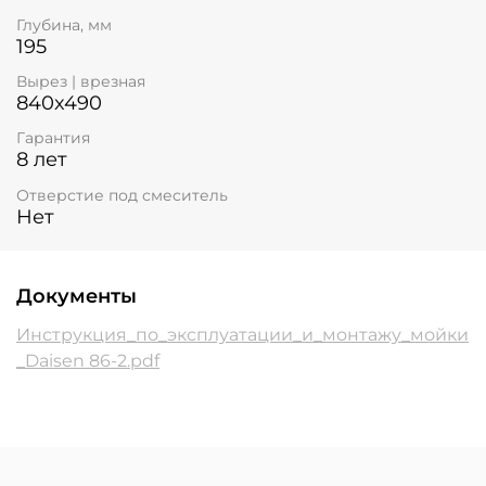
Глубина, мм
195
Вырез | врезная
840x490
Гарантия
8 лет
Отверстие под смеситель
Нет
Документы
Инструкция_по_эксплуатации_и_монтажу_мойки
_Daisen 86-2.pdf