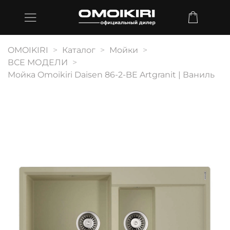
OMOIKIRI
Каталог
Мойки
ВСЕ МОДЕЛИ
Мойка Omoikiri Daisen 86-2-BE Artgranit | Ваниль