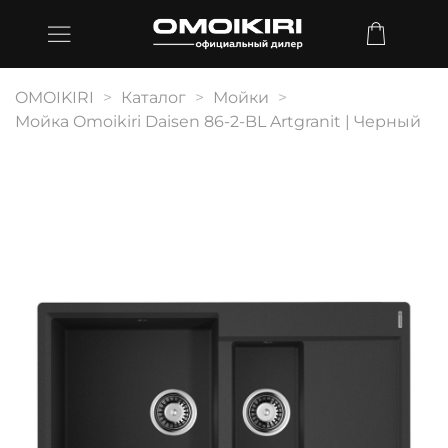
OMOIKIRI
Каталог
Мойки
Мойка Omoikiri Daisen 86-2-BL Artgranit | Черный