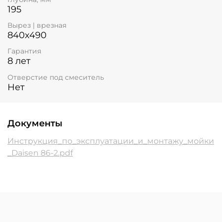
195
Вырез | врезная
840x490
Гарантия
8 лет
Отверстие под смеситель
Нет
Документы
Инструкция_по_эксплуатации_и_монтажу_мойки
_Daisen 86-2.pdf