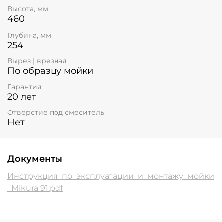
Высота, мм
460
Глубина, мм
254
Вырез | врезная
По образцу мойки
Гарантия
20 лет
Отверстие под смеситель
Нет
Документы
Инструкция_по_эксплуатации_и_монтажу_мойки
_Mikura 91.pdf