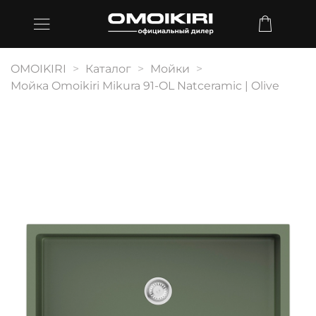
OMOIKIRI
Каталог
Мойки
Мойка Omoikiri Mikura 91-OL Natceramic | Olive