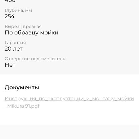
460
Глубина, мм
254
Вырез | врезная
По образцу мойки
Гарантия
20 лет
Отверстие под смеситель
Нет
Документы
Инструкция_по_эксплуатации_и_монтажу_мойки
_Mikura 91.pdf