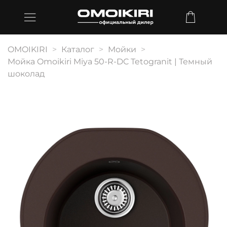
OMOIKIRI
Каталог
Мойки
Мойка Omoikiri Miya 50-R-DC Tetogranit | Темный
шоколад