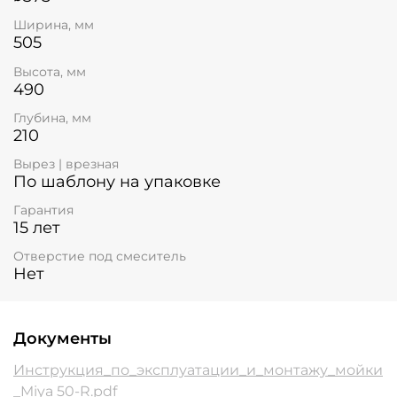
Ширина, мм
505
Высота, мм
490
Глубина, мм
210
Вырез | врезная
По шаблону на упаковке
Гарантия
15 лет
Отверстие под смеситель
Нет
Документы
Инструкция_по_эксплуатации_и_монтажу_мойки
_Miya 50-R.pdf