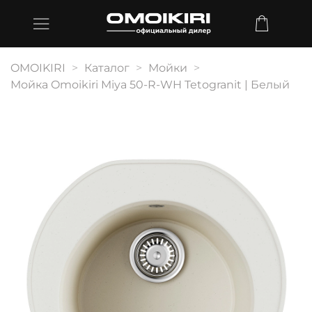
OMOIKIRI
Каталог
Мойки
Мойка Omoikiri Miya 50-R-WH Tetogranit | Белый