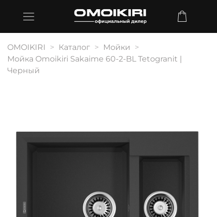
OMOIKIRI
Каталог
Мойки
Мойка Omoikiri Sakaime 60-2-BL Tetogranit |
Черный