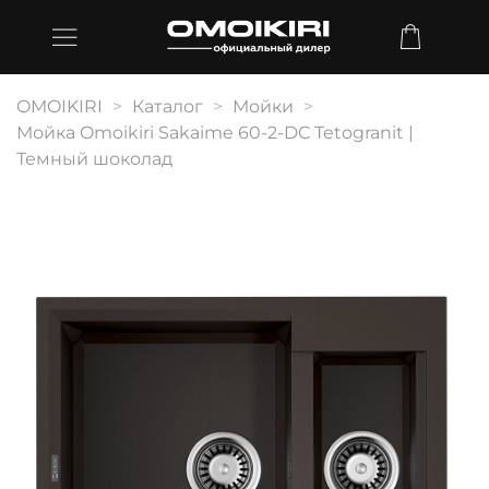
OMOIKIRI
Каталог
Мойки
Мойка Omoikiri Sakaime 60-2-DC Tetogranit |
Темный шоколад