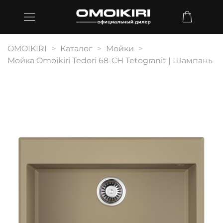
OMOIKIRI
Каталог
Мойки
Мойка Omoikiri Tedori 68-CH Tetogranit | Шампань