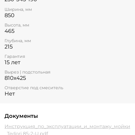
Ширина, мм
850
Высота, мм
465
Глубина, мм
215
Гарантия
15 лет
Вырез | подстольная
810x425
Отверстие под смеситель
Нет
Документы
Инструкция_по_эксплуатации_и_монтажу_мойки
_Tedori 85-2-U.pdf