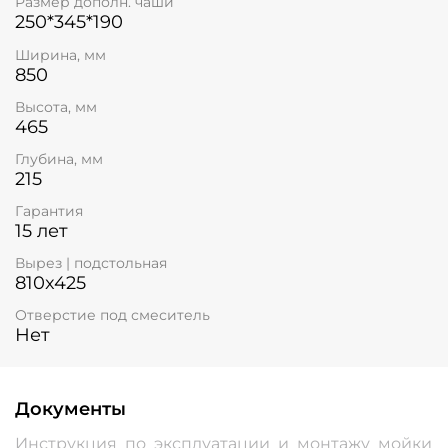
Размер дополн. чаши
250*345*190
Ширина, мм
850
Высота, мм
465
Глубина, мм
215
Гарантия
15 лет
Вырез | подстольная
810x425
Отверстие под смеситель
Нет
Документы
Инструкция_по_эксплуатации_и_монтажу_мойки