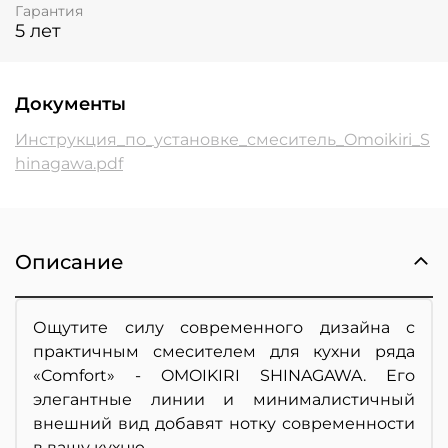
Гарантия
5 лет
Документы
Инструкция_по_установке_смеситель_Omoikiri_S
hinagawa.pdf
Описание
Ощутите силу современного дизайна с
п
рактичным смесителем для кухни ряда
«Comfort» -
OMOIKIRI SHINAGAWA. Его
элегантные линии и минималистичный
внешний вид добавят нотку современности
в вашу кухню.