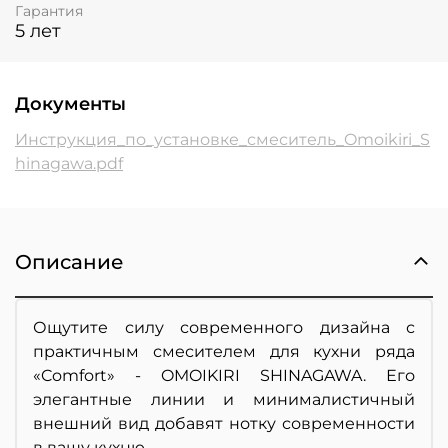
Гарантия
5 лет
Документы
Инструкция_по_установке_смеситель_Omoikiri_S
hinagawa.pdf
Описание
Ощутите силу современного дизайна с
п
рактичным смесителем для кухни ряда
«Comfort» -
OMOIKIRI SHINAGAWA. Его
элегантные линии и минималистичный
внешний вид добавят нотку современности
в вашу кухню.