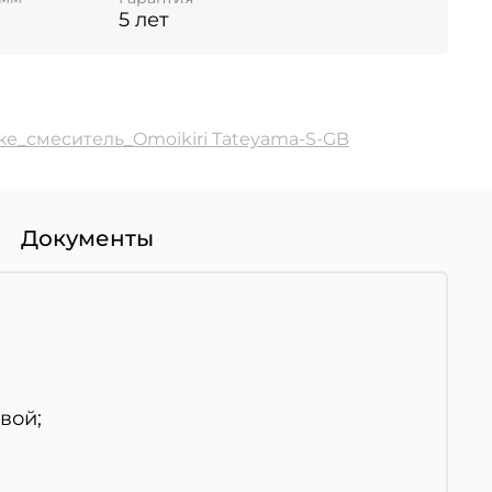
5 лет
е_смеситель_Omoikiri Tateyama-S-GB
Документы
вой;