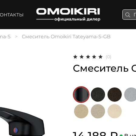
ОНТАКТЫ
ma-S
Смеситель Omoikiri Tateyama-S-GB
(0)
Смеситель O
14 188 ₽
В н