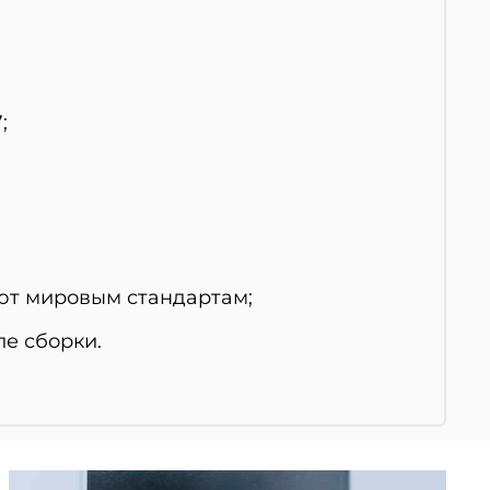
;
уют мировым стандартам;
ле сборки.