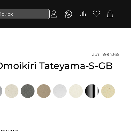
арт.
4994365
moikiri Tateyama-S-GB
аличии