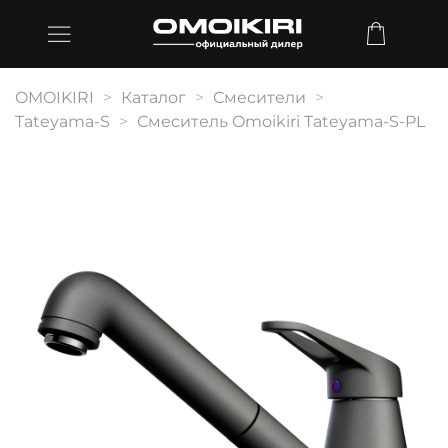
OMOIKIRI
Каталог
Смесители
Tateyama-S
Смеситель Omoikiri Tateyama-S-PL