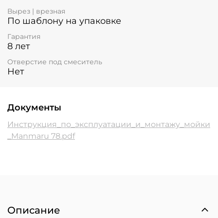
Вырез | врезная
По шаблону на упаковке
Гарантия
8 лет
Отверстие под смеситель
Нет
Документы
Инструкция_по_эксплуатации_и_монтажу_мойки
_Manmaru 78.pdf
Описание