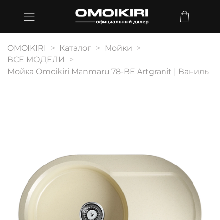
OMOIKIRI
Каталог
Мойки
ВСЕ МОДЕЛИ
Мойка Omoikiri Manmaru 78-BE Artgranit | Ваниль