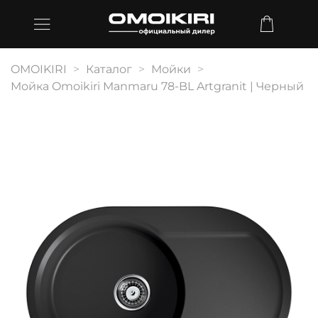
OMOIKIRI
Каталог
Мойки
Мойка Omoikiri Manmaru 78-BL Artgranit | Черный