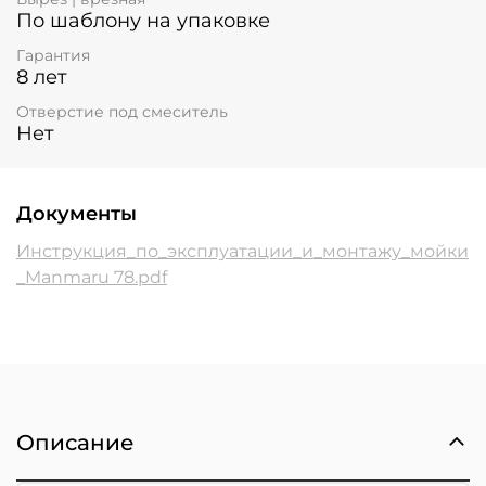
По шаблону на упаковке
Гарантия
8 лет
Отверстие под смеситель
Нет
Документы
Инструкция_по_эксплуатации_и_монтажу_мойки
_Manmaru 78.pdf
Описание