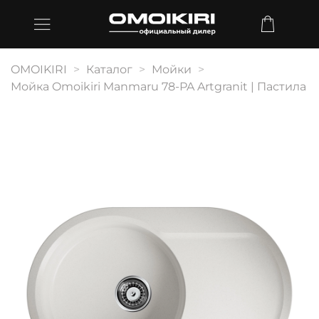
OMOIKIRI
Каталог
Мойки
Мойка Omoikiri Manmaru 78-PA Artgranit | Пастила