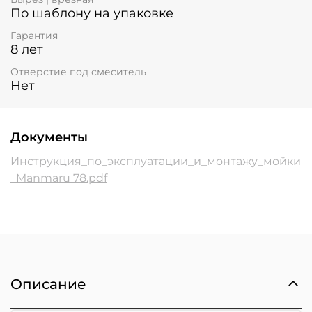
По шаблону на упаковке
Гарантия
8 лет
Отверстие под смеситель
Нет
Документы
Инструкция_по_эксплуатации_и_монтажу_мойки
_Manmaru 78.pdf
Описание